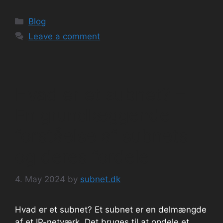
Categories
Blog
Leave a comment
Hvad er et subnet? –
En grundlæggende
forståelse af subnets
og deres fordele
4. May 2024
by
subnet.dk
Hvad er et subnet? Et subnet er en delmængde
af et IP-netværk. Det bruges til at opdele et