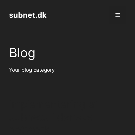
Skip
to
subnet.dk
Menu
content
Blog
Your blog category
Implementering af
subnets i danske
netværk