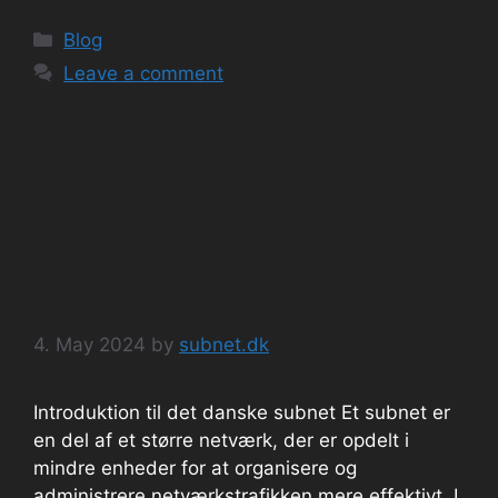
Categories
Blog
Leave a comment
Den danske subnet:
Organisering, fordele
og identifikation
4. May 2024
by
subnet.dk
Introduktion til det danske subnet Et subnet er
en del af et større netværk, der er opdelt i
mindre enheder for at organisere og
administrere netværkstrafikken mere effektivt. I