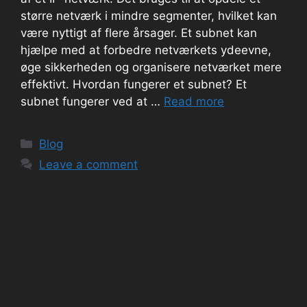
større netværk i mindre segmenter, hvilket kan
være nyttigt af flere årsager. Et subnet kan
hjælpe med at forbedre netværkets ydeevne,
øge sikkerheden og organisere netværket mere
effektivt. Hvordan fungerer et subnet? Et
subnet fungerer ved at …
Read more
Categories
Blog
Leave a comment
Introduktion til det
danske subnet og dets
formål