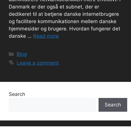
Danmark er der også et subnet, der er
dedikeret til at betjene danske internetbrugere
og facilitere kommunikationen mellem danske
hjemmesider og brugere. Hvordan fungerer det
danske …
Read more
Categories
Blog
Leave a comment
Search
Search